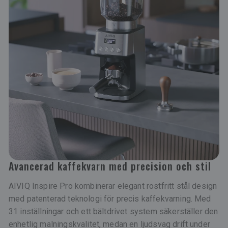
Avancerad kaffekvarn med precision och stil
AIVIQ Inspire Pro kombinerar elegant rostfritt stål design
med patenterad teknologi för precis kaffekvarning. Med
31 inställningar och ett bältdrivet system säkerställer den
enhetlig malningskvalitet, medan en ljudsvag drift under