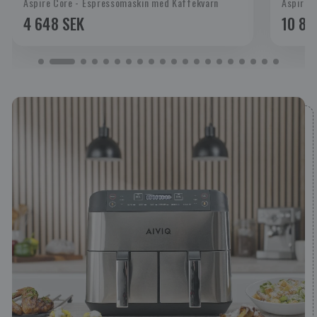
Aspire Core - Espressomaskin med Kaffekvarn
Aspire 
4 648 SEK
10 84