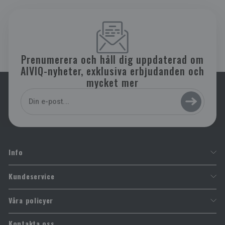
Prenumerera och håll dig uppdaterad om
AIVIQ-nyheter, exklusiva erbjudanden och
mycket mer
Enter
Subscribe
your
email
Info
Kundeservice
Om oss
Våra policyer
Aiviq 5 Års Garanti
Privat politik
Kontakta oss